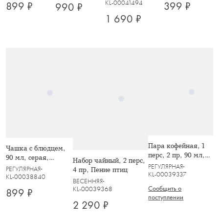
KL-00041494
899 ₽
399 ₽
990 ₽
Diamonds
1 690 ₽
Пара кофейная, 1
Чашка с блюдцем,
перс, 2 пр, 90 мл,
90 мл, серая,
Набор чайный, 2 перс,
фарфор P, белая, с
РЕГУЛЯРНАЯ
Organica
РЕГУЛЯРНАЯ
4 пр, Пение птиц
серебристым
KL-00039337
KL-00038840
ВЕСЕННЯЯ
кантом, White
Сообщить о
KL-00039368
899 ₽
Platinum
поступлении
2 290 ₽