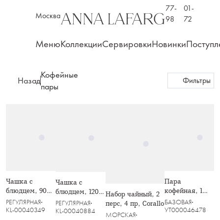
77-
01-
Москва
98
72
Меню
Коллекции
Сервировки
Новинки
Поступл
Кофейные
Назад
Фильтры
пары
Чашка с
Пара
Чашка с
блюдцем, 90
кофейная, 1
блюдцем, 120
Набор чайный, 2
мл, зелёная,
перс, 2 пр, 90
мл, голубая,
РЕГУЛЯРНАЯ
БАЗОВАЯ
РЕГУЛЯРНАЯ
перс, 4 пр, Corallo
Organica
мл, фарфор P,
Nuances
KL-00040349
УТ000046478
KL-00040884
МОРСКАЯ
белая,