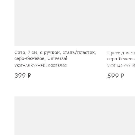
Сито, 7 см, с ручкой, сталь/пластик,
Пресс для ч
серо-бежевое, Universal
серо-бежевы
УЮТНАЯ КУХНЯ
KL-00028962
УЮТНАЯ КУХН
399 ₽
599 ₽