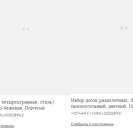
Набор досок разделочных, 3
, четырехгранная, сталь/
прямоугольный, цветной, Un
о-бежевая, Universal
УЮТНАЯ КУХНЯ
KL-00028951
KL-00028963
Сообщить о поступлении
туплении