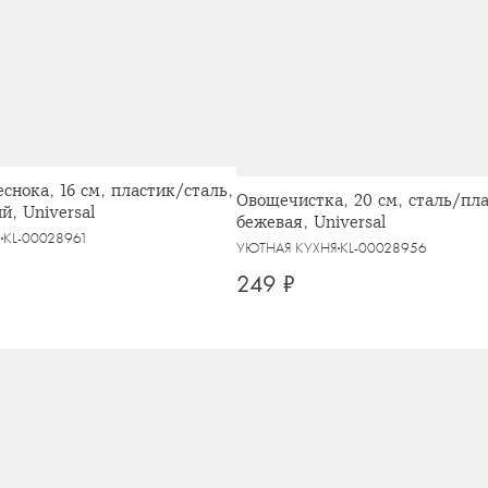
еснока, 16 см, пластик/сталь,
Овощечистка, 20 см, сталь/пла
й, Universal
бежевая, Universal
Я
KL-00028961
УЮТНАЯ КУХНЯ
KL-00028956
249 ₽