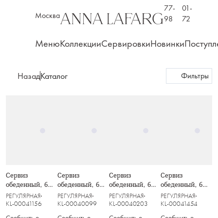
77-
01-
Москва
98
72
Меню
Коллекции
Сервировки
Новинки
Поступл
Назад
Каталог
Фильтры
Сервиз
Сервиз
Сервиз
Сервиз
обеденный, 6
обеденный, 6
обеденный, 6
обеденный, 6
перс, 27 пр,
перс, 26 пр,
перс, 26 пр,
перс, 26 пр,
РЕГУЛЯРНАЯ
РЕГУЛЯРНАЯ
РЕГУЛЯРНАЯ
РЕГУЛЯРНАЯ
Бабочки
Эдем
Триумф
Аурелия
KL-00041156
KL-00040099
KL-00040203
KL-00041454
Сообщить о
Сообщить о
Сообщить о
Сообщить о