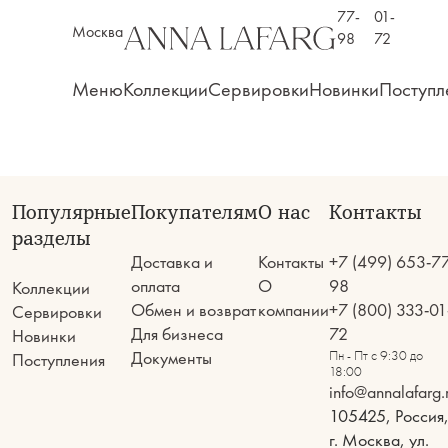
77-
01-
Москва
98
72
Меню
Коллекции
Сервировки
Новинки
Поступл
Популярные
Покупателям
О нас
Контакты
разделы
Доставка и
Контакты
+7 (499) 653-7
оплата
О
98
Коллекции
Обмен и возврат
компании
+7 (800) 333-01
Сервировки
Для бизнеса
72
Новинки
Документы
Пн - Пт с 9:30 до
Поступления
18:00
info@annalafarg.
105425, Россия
г. Москва, ул.