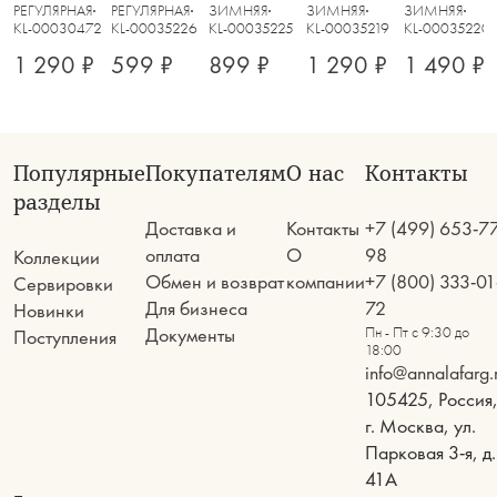
Lyrics
РЕГУЛЯРНАЯ
РЕГУЛЯРНАЯ
ЗИМНЯЯ
ЗИМНЯЯ
ЗИМНЯЯ
KL-00030472
KL-00035226
KL-00035225
KL-00035219
KL-00035220
1 290 ₽
599 ₽
899 ₽
1 290 ₽
1 490 ₽
Популярные
Покупателям
О нас
Контакты
разделы
Доставка и
Контакты
+7 (499) 653-7
оплата
О
98
Коллекции
Обмен и возврат
компании
+7 (800) 333-01
Сервировки
Для бизнеса
72
Новинки
Документы
Пн - Пт с 9:30 до
Поступления
18:00
info@annalafarg.
105425, Россия
г. Москва, ул.
Парковая 3-я, д.
41А