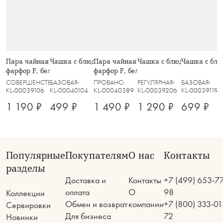
Пара чайная, 1 перс, 2 пр, 250 мл,
Чашка с блюдцем, 220 мл, Rock
Пара чайная, 1 перс, 2 пр, 250 мл,
Чашка с блюдцем, 250 мл
Чашка с блю
фарфор F, белая, Lotus white
фарфор F, белая, Цветы, Provence
СОВЕРШЕНСТВО
БАЗОВАЯ
ПРОВАНС
РЕГУЛЯРНАЯ
БАЗОВАЯ
KL-00039106
KL-00040104
KL-00040389
KL-00039206
KL-00039119
1 190 ₽
499 ₽
1 490 ₽
1 290 ₽
699 ₽
Популярные
Покупателям
О нас
Контакты
разделы
Доставка и
Контакты
+7 (499) 653-7
оплата
О
98
Коллекции
Обмен и возврат
компании
+7 (800) 333-01
Сервировки
Для бизнеса
72
Новинки