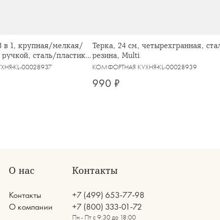
 3 в 1, крупная/мелкая/
Терка, 24 см, четырехгранная, ста
с ручкой, сталь/пластик,
резина, Multi
ulti
УХНЯ
KL-00028937
КОМФОРТНАЯ КУХНЯ
KL-00028939
990 ₽
О нас
Контакты
Контакты
+7 (499) 653-77-98
О компании
+7 (800) 333-01-72
Пн - Пт с 9:30 до 18:00