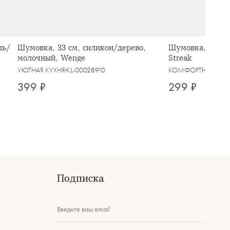
ль/
Шумовка, 33 см, силикон/дерево,
Шумовка, 33 см,
молочный, Wenge
Streak
УЮТНАЯ КУХНЯ
KL-00028910
КОМФОРТНАЯ КУХ
399 ₽
299 ₽
Подписка
Введите ваш email