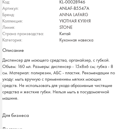
Код:
KL-00028946
Артикул:
ANLAF-B5547A
Бренд:
ANNA LAFARG
Коллекция:
УЮТНАЯ КУХНЯ
Линия:
STONE
Страна производства:
Китай
Категория:
Кухонная навеска
Описание
Диспенсер для моющего средства, органайзер, с губкой.
Объем: 160 мл. Размеры: диспенсер - 15х8х6 см; губка - 8
см. Материал: полирезин, АБС - пластик. Рекомендации по
уходу: мыть вручную с применением мягких моющих
средств. Не использовать для ухода абразивные чистящие
средства и жесткие губки. Нельзя мыть в посудомоечной
машине.
Для бизнеса