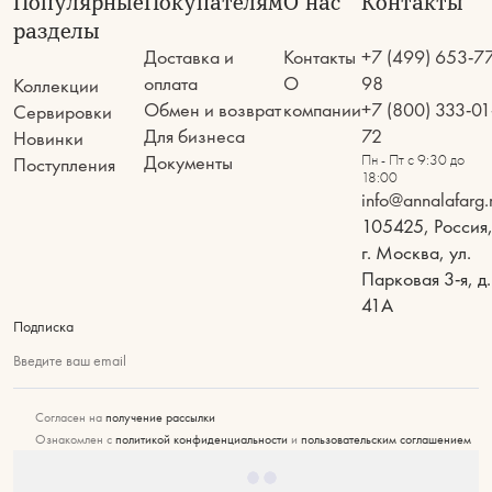
Популярные
Покупателям
О нас
Контакты
разделы
Доставка и
Контакты
+7 (499) 653-7
оплата
О
98
Коллекции
Обмен и возврат
компании
+7 (800) 333-01
Сервировки
Для бизнеса
72
Новинки
Документы
Пн - Пт с 9:30 до
Поступления
18:00
info@annalafarg.
105425, Россия
г. Москва, ул.
Парковая 3-я, д.
41А
Подписка
Введите ваш email
Согласен на
получение рассылки
Ознакомлен с
политикой конфиденциальности
и
пользовательским соглашением