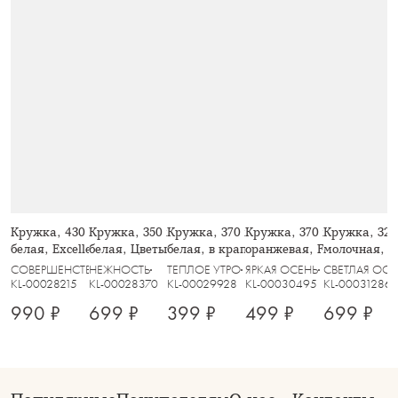
Кружка, 430 мл, 2 шт, фарфор F,
Кружка, 350 мл, 2 шт, фарфор P,
Кружка, 370 мл, 2 шт, керамика,
Кружка, 370 мл, фарфор 
Кружка, 320
белая, Excellence
белая, Цветы и листья, Florance
белая, в крапинку, Scanno
оранжевая, Fall stories, 
молочная, Т
СОВЕРШЕНСТВО
НЕЖНОСТЬ
ТЕПЛОЕ УТРО
ЯРКАЯ ОСЕНЬ
СВЕТЛАЯ ОСЕ
KL-00028215
KL-00028370
KL-00029928
KL-00030495
KL-00031286
990 ₽
699 ₽
399 ₽
499 ₽
699 ₽