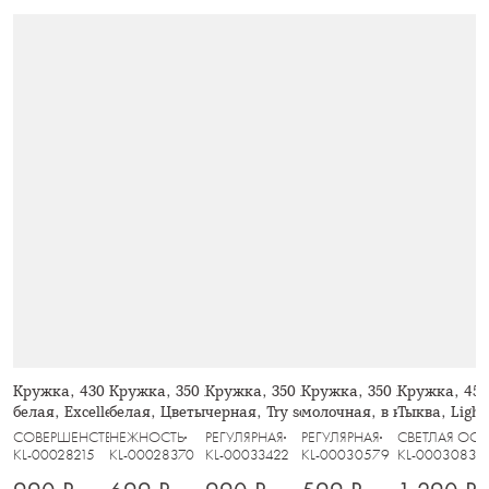
Кружка, 430 мл, 2 шт, фарфор F,
Кружка, 350 мл, 2 шт, фарфор P,
Кружка, 350 мл, фарфор N, бело-
Кружка, 350 мл, 2 шт, ке
Кружка, 450
белая, Excellence
белая, Цветы и листья, Florance
черная, Try something new, Eccentric
молочная, в крапинку, Vi
Тыква, Ligh
СОВЕРШЕНСТВО
НЕЖНОСТЬ
РЕГУЛЯРНАЯ
РЕГУЛЯРНАЯ
СВЕТЛАЯ ОСЕ
KL-00028215
KL-00028370
KL-00033422
KL-00030579
KL-00030833