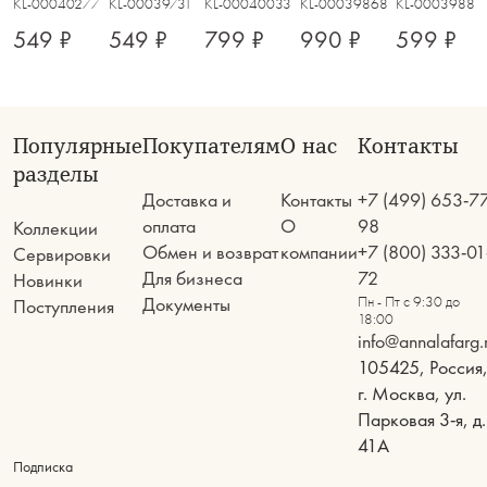
KL-00040277
KL-00039731
KL-00040033
KL-00039868
KL-00039889
549 ₽
549 ₽
799 ₽
990 ₽
599 ₽
Популярные
Покупателям
О нас
Контакты
разделы
Доставка и
Контакты
+7 (499) 653-7
оплата
О
98
Коллекции
Обмен и возврат
компании
+7 (800) 333-01
Сервировки
Для бизнеса
72
Новинки
Документы
Пн - Пт с 9:30 до
Поступления
18:00
info@annalafarg.
105425, Россия
г. Москва, ул.
Парковая 3-я, д.
41А
Подписка