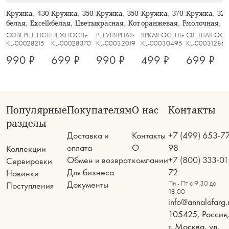
Кружка, 430 мл, 2 шт, фарфор F,
Кружка, 350 мл, 2 шт, фарфор P,
Кружка, 350 мл, фарфор N, бело-
Кружка, 370 мл, фарфор 
Кружка, 320
белая, Excellence
белая, Цветы и листья, Florance
красная, Кот, Eccentric
оранжевая, Fall stories, 
молочная, Т
СОВЕРШЕНСТВО
НЕЖНОСТЬ
РЕГУЛЯРНАЯ
ЯРКАЯ ОСЕНЬ
СВЕТЛАЯ ОСЕ
KL-00028215
KL-00028370
KL-00032019
KL-00030495
KL-00031286
990 ₽
699 ₽
990 ₽
499 ₽
699 ₽
Популярные
Покупателям
О нас
Контакты
разделы
Доставка и
Контакты
+7 (499) 653-7
оплата
О
98
Коллекции
Обмен и возврат
компании
+7 (800) 333-01
Сервировки
Для бизнеса
72
Новинки
Документы
Пн - Пт с 9:30 до
Поступления
18:00
info@annalafarg.
105425, Россия
г. Москва, ул.