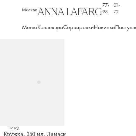
77-
01-
Москва
98
72
Меню
Коллекции
Сервировки
Новинки
Поступл
Назад
Кружка, 350 мл, Дамаск