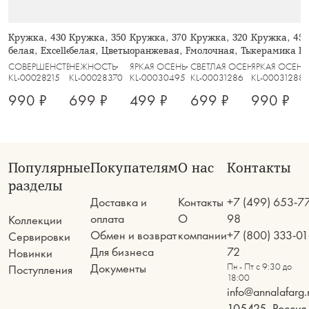
Кружка, 430 мл, 2 шт, фарфор F,
Кружка, 350 мл, 2 шт, фарфор P,
Кружка, 370 мл, фарфор N,
Кружка, 320 мл, керамик
Кружка, 450
белая, Excellence
белая, Цветы и листья, Florance
оранжевая, Fall stories, Autumn
молочная, Тыквы, Bright 
керамика D,
Bright pumpk
СОВЕРШЕНСТВО
НЕЖНОСТЬ
ЯРКАЯ ОСЕНЬ
СВЕТЛАЯ ОСЕНЬ
ЯРКАЯ ОСЕНЬ
KL-00028215
KL-00028370
KL-00030495
KL-00031286
KL-00031288
990 ₽
699 ₽
499 ₽
699 ₽
990 ₽
Популярные
Покупателям
О нас
Контакты
разделы
Доставка и
Контакты
+7 (499) 653-7
оплата
О
98
Коллекции
Обмен и возврат
компании
+7 (800) 333-01
Сервировки
Для бизнеса
72
Новинки
Документы
Пн - Пт с 9:30 до
Поступления
18:00
info@annalafarg.
105425, Россия