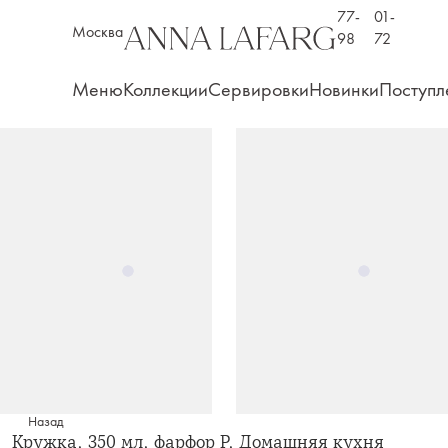
77-
01-
Москва
98
72
Меню
Коллекции
Сервировки
Новинки
Поступл
Назад
Кружка, 350 мл, фарфор P, Домашняя кухня