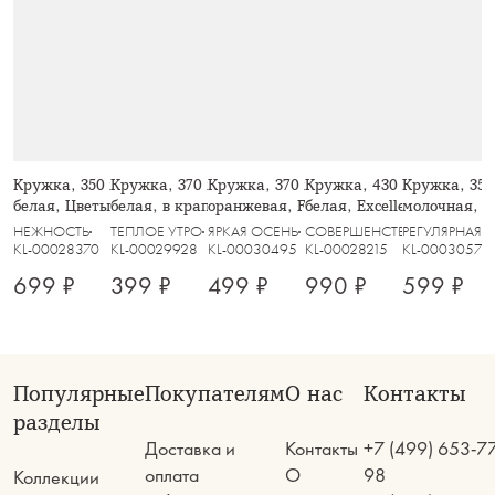
Кружка, 350 мл, 2 шт, фарфор P,
Кружка, 370 мл, 2 шт, керамика,
Кружка, 370 мл, фарфор N,
Кружка, 430 мл, 2 шт, фа
Кружка, 350
белая, Цветы и листья, Florance
белая, в крапинку, Scanno
оранжевая, Fall stories, Autumn
белая, Excellence
молочная, в 
НЕЖНОСТЬ
ТЕПЛОЕ УТРО
ЯРКАЯ ОСЕНЬ
СОВЕРШЕНСТВО
РЕГУЛЯРНАЯ
KL-00028370
KL-00029928
KL-00030495
KL-00028215
KL-00030579
699 ₽
399 ₽
499 ₽
990 ₽
599 ₽
Популярные
Покупателям
О нас
Контакты
разделы
Доставка и
Контакты
+7 (499) 653-7
оплата
О
98
Коллекции