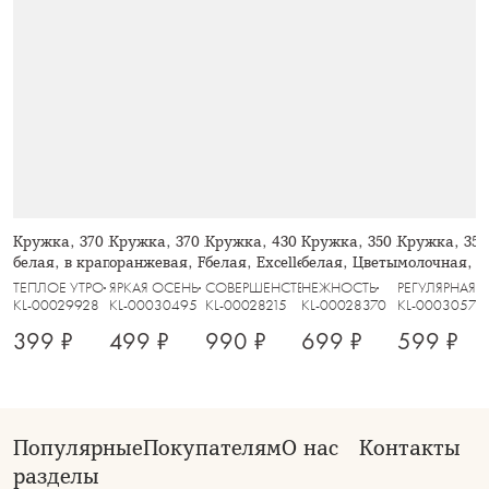
Кружка, 370 мл, 2 шт, керамика,
Кружка, 370 мл, фарфор N,
Кружка, 430 мл, 2 шт, фарфор F,
Кружка, 350 мл, 2 шт, фа
Кружка, 350
белая, в крапинку, Scanno
оранжевая, Fall stories, Autumn
белая, Excellence
белая, Цветы и листья, Fl
молочная, в 
ТЕПЛОЕ УТРО
ЯРКАЯ ОСЕНЬ
СОВЕРШЕНСТВО
НЕЖНОСТЬ
РЕГУЛЯРНАЯ
KL-00029928
KL-00030495
KL-00028215
KL-00028370
KL-00030579
399 ₽
499 ₽
990 ₽
699 ₽
599 ₽
Популярные
Покупателям
О нас
Контакты
разделы