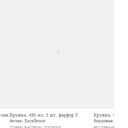
елая,
Кружка, 430 мл, 2 шт, фарфор F,
Кружка, 460 мл,
белая, Excellence
бордовая, мяты
Message
СОВЕРШЕНСТВО
KL-00028215
РЕГУЛЯРНАЯ
KL-000