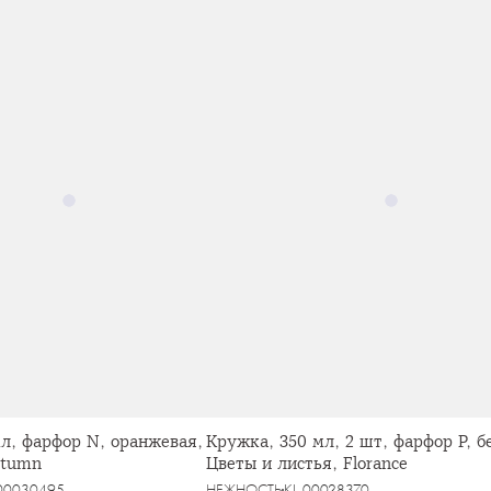
л, фарфор N, оранжевая,
Кружка, 350 мл, 2 шт, фарфор P, б
Autumn
Цветы и листья, Florance
-00030495
НЕЖНОСТЬ
KL-00028370