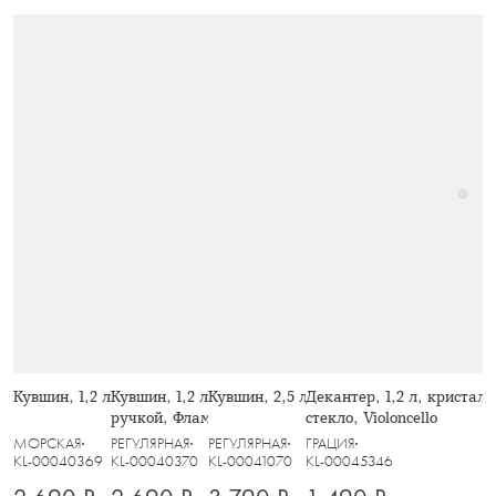
Кувшин, 1,2 л, Кит
Кувшин, 1,2 л, стекло Б, с розовой
Кувшин, 2,5 л, Arcadia
Декантер, 1,2 л, кристаль
ручкой, Фламинго, Monterey
стекло, Violoncello
МОРСКАЯ
РЕГУЛЯРНАЯ
РЕГУЛЯРНАЯ
ГРАЦИЯ
KL-00040369
KL-00040370
KL-00041070
KL-00045346