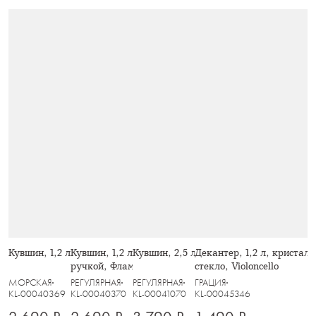
Кувшин, 1,2 л, Кит
Кувшин, 1,2 л, стекло Б, с розовой
Кувшин, 2,5 л, Arcadia
Декантер, 1,2 л, кристаль
ручкой, Фламинго, Monterey
стекло, Violoncello
МОРСКАЯ
РЕГУЛЯРНАЯ
РЕГУЛЯРНАЯ
ГРАЦИЯ
KL-00040369
KL-00040370
KL-00041070
KL-00045346