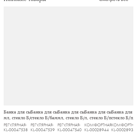
Банка для сыпучих продуктов, 700
Банка для сыпучих продуктов, 1 л,
Банка для сыпучих продуктов, 500
Банка для сыпучих продук
Банка для п
мл, стекло Б/бамбук, Grand
стекло Б/бамбук, Grand
мл, стекло Б/бамбук, Grand
л, стекло Б/пластик, Spec
стекло Б/пла
РЕГУЛЯРНАЯ
РЕГУЛЯРНАЯ
РЕГУЛЯРНАЯ
КОМФОРТНАЯ КУХНЯ
КОМФОРТНАЯ
KL-00047538
KL-00047539
KL-00047540
KL-00028944
KL-00028934