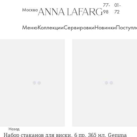
77-
01-
Москва
98
72
Меню
Коллекции
Сервировки
Новинки
Поступл
Назад
Набор стаканов для виски, 6 пр, 365 мл, Gemma