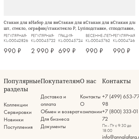
Стакан для виски, 10 см, 380 мл, 2
Набор для виски, 2 перс, 3 пр,
Стакан для виски, 300 мл, 2 шт,
Стакан для виски, 245 мл
Стакан для в
шт, стекло, серый, Nocturne
графин/стаканы, стекло Р, Lyric
стекло Р, Lyric
подставке, стекло/дерево,
подставке, с
РЕГУЛЯРНАЯ
РЕГУЛЯРНАЯ
ГРАЦИЯ
ВЕСЕННЕ-ЛЕТНЯЯ
РЕГУЛЯРНАЯ
KL-00042826
KL-00045722
KL-00045724
KL-00045762
KL-00047463
990 ₽
2 990 ₽
699 ₽
990 ₽
990 ₽
Популярные
Покупателям
О нас
Контакты
разделы
Доставка и
Контакты
+7 (499) 653-7
оплата
О
98
Коллекции
Обмен и возврат
компании
+7 (800) 333-01
Сервировки
Для бизнеса
72
Новинки
Документы
Пн - Пт с 9:30 до
Поступления
18:00
info@annalafarg.