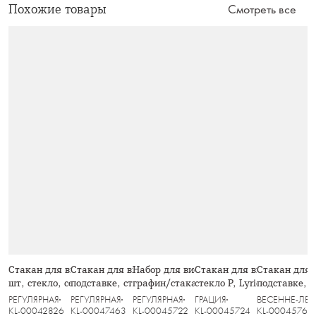
Похожие товары
Смотреть все
Стакан для виски, 10 см, 380 мл, 2
Стакан для виски, 10 см, 280 мл, на
Набор для виски, 2 перс, 3 пр,
Стакан для виски, 300 мл
Стакан для в
шт, стекло, серый, Nocturne
подставке, стекло Р/бамбук, Lyric
графин/стаканы, стекло Р, Lyric
стекло Р, Lyric
подставке, с
РЕГУЛЯРНАЯ
РЕГУЛЯРНАЯ
РЕГУЛЯРНАЯ
ГРАЦИЯ
ВЕСЕННЕ-ЛЕТ
KL-00042826
KL-00047463
KL-00045722
KL-00045724
KL-00045762