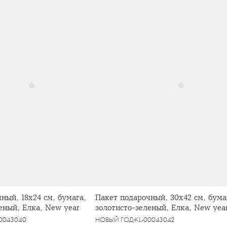
ный, 18х24 см, бумага,
Пакет подарочный, 30х42 см, бума
еный, Елка, New year
золотисто-зеленый, Елка, New yea
00043040
НОВЫЙ ГОД
KL-00043042