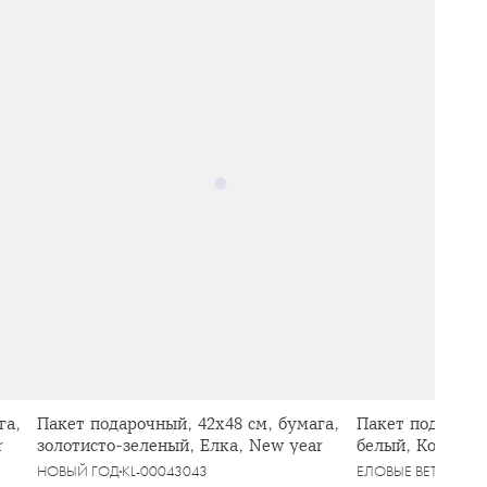
га,
Пакет подарочный, 42х48 см, бумага,
Пакет подарочны
r
золотисто-зеленый, Елка, New year
белый, Конь, Wh
НОВЫЙ ГОД
KL-00043043
ЕЛОВЫЕ ВЕТКИ
KL-