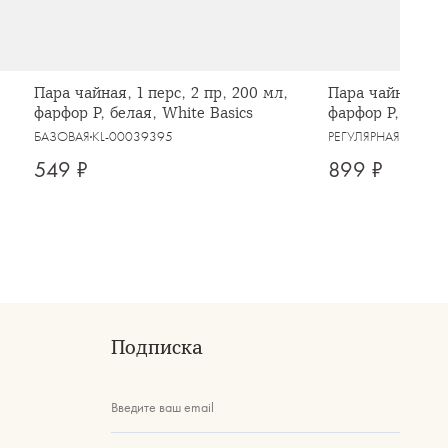
Пара чайная, 1 перс, 2 пр, 200 мл,
Пара чайная, 1 п
фарфор P, белая, White Basics
фарфор P, белая
кантом, White P
БАЗОВАЯ
KL-00039395
РЕГУЛЯРНАЯ
KL-000
549 ₽
899 ₽
Подписка
Введите ваш email