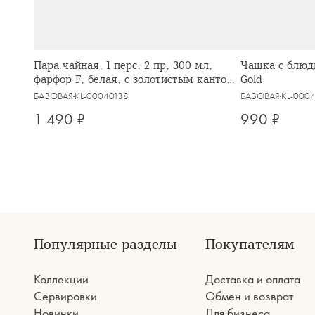
Пара чайная, 1 перс, 2 пр, 300 мл,
Чашка с блюд
фарфор F, белая, с золотистым кантом,
Gold
Cashmere Luxe
БАЗОВАЯ
KL-00040138
БАЗОВАЯ
KL-000
1 490 ₽
990 ₽
Популярные разделы
Покупателям
Коллекции
Доставка и оплата
Сервировки
Обмен и возврат
Новинки
Для бизнеса