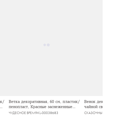
ик/
Ветка декоративная, 60 см, пластик/
Венок декорати
пенопласт, Красные заснеженные
чайной свечи, 
ягоды, Interior bright
золотистый, Кр
ЧУДЕСНОЕ ВРЕМЯ
KL-00038683
СКАЗОЧНЫЙ ГОРО