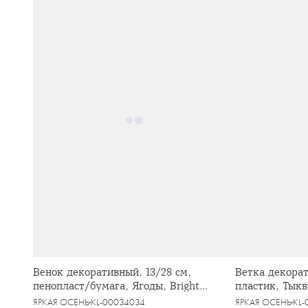
Венок декоративный, 13/28 см,
Ветка декорат
пенопласт/бумага, Ягоды, Bright
пластик, Тыкв
pumpkin
ЯРКАЯ ОСЕНЬ
KL-00034034
ЯРКАЯ ОСЕНЬ
KL