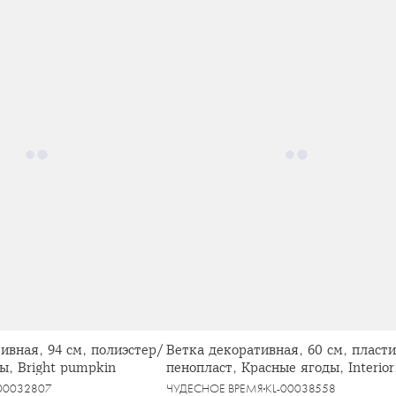
ивная, 94 см, полиэстер/
Ветка декоративная, 60 см, пласт
ы, Bright pumpkin
пенопласт, Красные ягоды, Interior
bright
-00032807
ЧУДЕСНОЕ ВРЕМЯ
KL-00038558