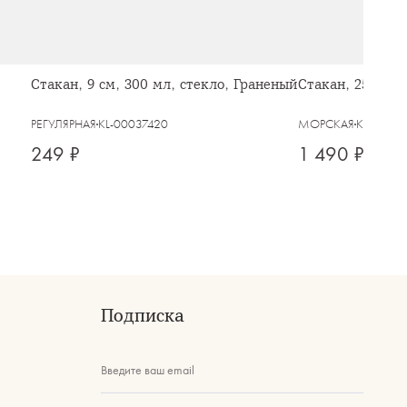
Стакан, 9 см, 300 мл, стекло, Граненый
Стакан, 250 мл
РЕГУЛЯРНАЯ
KL-00037420
МОРСКАЯ
KL-0003
249 ₽
1 490 ₽
Подписка
Введите ваш email