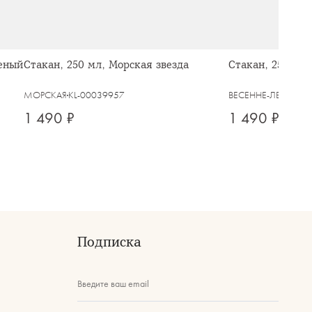
неный
Стакан, 250 мл, Морская звезда
Стакан, 250 мл
МОРСКАЯ
KL-00039957
ВЕСЕННЕ-ЛЕТНЯЯ
K
1 490 ₽
1 490 ₽
Подписка
Введите ваш email