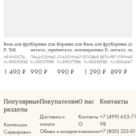
Ваза для фруктов, 27х8 см, стекло
Корзина для фруктов, 28 см,
Корзина для фруктов, 27 см,
Ваза для фруктов, 26х10 
Корзина для 
Р, Trill
металл, серебристая, Волны, Spin
металл, золотистая, Бусины, Spin
керамика D, зеленая, Ши
металл, сере
еловой ветке, Fir branch
НЕЖНОСТЬ
ГРАЦИОЗНЫЕ ЛОШАДИ
СКАЗОЧНЫЙ ГОРОД
ЕЛОВЫЕ ВЕТКИ
РЕГУЛЯРНАЯ
KL-00030562
KL-00037085
KL-00037086
KL-00035382
KL-00042417
1 490 ₽
990 ₽
990 ₽
1 290 ₽
899 ₽
Популярные
Покупателям
О нас
Контакты
разделы
Доставка и
Контакты
+7 (499) 653-7
оплата
О
98
Коллекции
Обмен и возврат
компании
+7 (800) 333-01
Сервировки