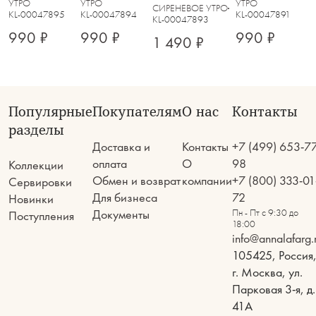
молочная, с
молочная, с
молочный,
УТРО
УТРО
УТРО
мл, керамика,
СИРЕНЕВОЕ УТРО
KL-00047895
KL-00047894
KL-00047891
золотистым
золотистым
Цветок, Gentle
молочная,
KL-00047893
кантом,
кантом,
flower
Цветок, Gentle
990 ₽
990 ₽
990 ₽
1 490 ₽
Желтые цветы,
Фиолетовые
flower
Gentle flower
цветы, Gentle
flower
Популярные
Покупателям
О нас
Контакты
разделы
Доставка и
Контакты
+7 (499) 653-7
оплата
О
98
Коллекции
Обмен и возврат
компании
+7 (800) 333-01
Сервировки
Для бизнеса
72
Новинки
Документы
Пн - Пт с 9:30 до
Поступления
18:00
info@annalafarg.
105425, Россия
г. Москва, ул.
Парковая 3-я, д.
41А