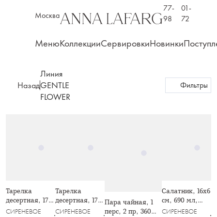
77-
01-
Москва
98
72
Меню
Коллекции
Сервировки
Новинки
Поступл
Линия
Назад
GENTLE
Фильтры
FLOWER
Тарелка
Тарелка
Салатник, 16х6
десертная, 17
десертная, 17
см, 690 мл,
Пара чайная, 1
см, керамика,
см, керамика,
керамика,
перс, 2 пр, 360
СИРЕНЕВОЕ
СИРЕНЕВОЕ
СИРЕНЕВОЕ