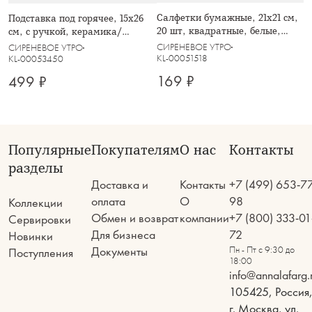
Салфетки бумажные, 21х21 см,
Подставка под горячее, 15x26
20 шт, квадратные, белые,
см, с ручкой, керамика/
Spring time, Meadow
пробка, белая, Сирень, Meadow
СИРЕНЕВОЕ УТРО
СИРЕНЕВОЕ УТРО
KL-00051518
KL-00053450
169 ₽
499 ₽
Популярные
Покупателям
О нас
Контакты
разделы
Доставка и
Контакты
+7 (499) 653-7
оплата
О
98
Коллекции
Обмен и возврат
компании
+7 (800) 333-01
Сервировки
Для бизнеса
72
Новинки
Документы
Пн - Пт с 9:30 до
Поступления
18:00
info@annalafarg.
105425, Россия
г. Москва, ул.