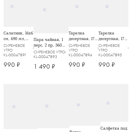
Салатник, 16х6
Тарелка
Тарелка
см, 690 мл,
десертная, 17
десертная, 17
Пара чайная, 1
керамика,
см, керамика,
см, керамика,
перс, 2 пр, 360
СИРЕНЕВОЕ
СИРЕНЕВОЕ
СИРЕНЕВОЕ
молочный,
молочная, с
молочная, с
УТРО
УТРО
УТРО
мл, керамика,
СИРЕНЕВОЕ УТРО
KL-00047891
KL-00047894
KL-00047895
Цветок, Gentle
золотистым
золотистым
молочная,
KL-00047893
flower
кантом,
кантом,
Цветок, Gentle
990 ₽
990 ₽
990 ₽
1 490 ₽
Фиолетовые
Желтые цветы,
flower
цветы, Gentle
Gentle flower
flower
Салфетка под