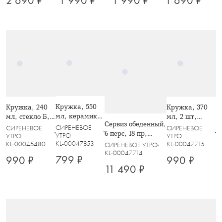
2 690 ₽
1 990 ₽
1 990 ₽
1 690 ₽
Кружка, 550
Кружка, 240
Кружка, 370
мл, керамика,
мл, стекло Б, с
мл, 2 шт,
Сервиз обеденный,
белая, Цветы,
сухоцветами
фарфор N,
СИРЕНЕВОЕ
СИРЕНЕВОЕ
СИРЕНЕВОЕ
6 перс, 18 пр,
Meadow
внутри,
белая, Цветы,
УТРО
УТРО
УТРО
фарфор N, белый,
KL-00047853
KL-00045480
KL-00047715
Сиреневые
Meadow
СИРЕНЕВОЕ УТРО
Цветы, Meadow
KL-00047714
цветы, Wind-
799 ₽
990 ₽
990 ₽
mystery
11 490 ₽