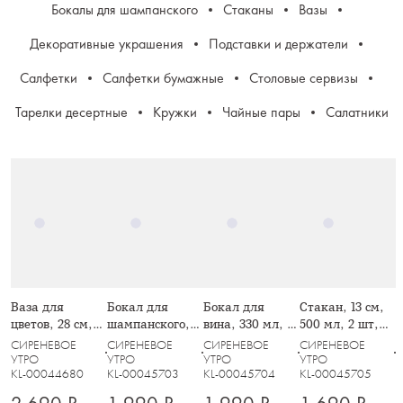
Бокалы для шампанского
Стаканы
Вазы
Декоративные украшения
Подставки и держатели
Салфетки
Салфетки бумажные
Столовые сервизы
Тарелки десертные
Кружки
Чайные пары
Салатники
Ваза для
Бокал для
Бокал для
Стакан, 13 см,
цветов, 28 см,
шампанского,
вина, 330 мл, 2
500 мл, 2 шт,
стекло, Grand
250 мл, 2 шт,
шт, стекло,
стекло,
СИРЕНЕВОЕ
СИРЕНЕВОЕ
СИРЕНЕВОЕ
СИРЕНЕВОЕ
стекло,
сиреневый,
сиреневый,
УТРО
УТРО
УТРО
УТРО
KL-00044680
KL-00045703
KL-00045704
KL-00045705
сиреневый,
Romance
Romance
Romance