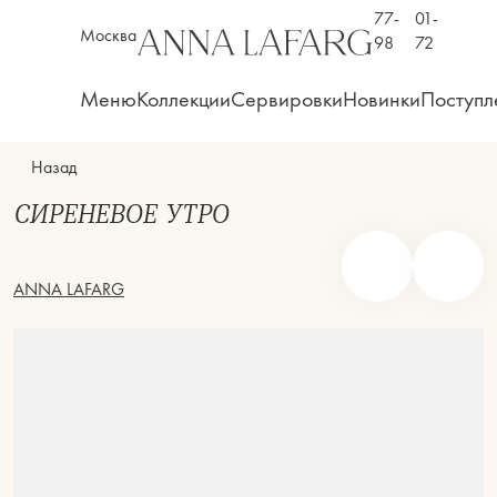
77-
01-
Москва
98
72
Меню
Коллекции
Сервировки
Новинки
Поступл
Назад
СИРЕНЕВОЕ УТРО
ANNA LAFARG