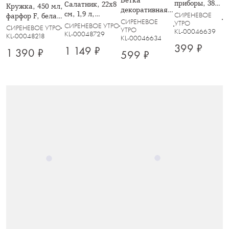
Ветка
приборы, 38
Салатник, 22х8
Кружка, 450 мл,
декоративная,
см,
см, 1,9 л,
СИРЕНЕВОЕ
фарфор F, белая,
53 см,
СИРЕНЕВОЕ
полиэстер/
фарфор N,
УТРО
с золотистым
СИРЕНЕВОЕ УТРО
СИРЕНЕВОЕ УТРО
полиэстер/
УТРО
KL-00046639
металл,
белый, Цветы,
KL-00048729
кантом, Ирисы,
KL-00048218
KL-00046634
металл,
фигурная,
Meadow
Giardino
399 ₽
Розовый
1 149 ₽
1 390 ₽
молочная,
599 ₽
цветок, Interior
Цветок
spring