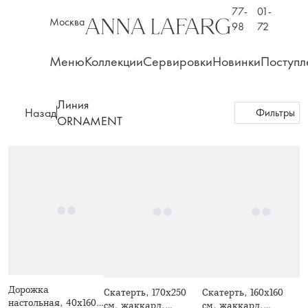
77-
01-
Москва
98
72
Меню
Коллекции
Сервировки
Новинки
Поступл
Линия
Назад
Фильтры
ORNAMENT
Дорожка
Скатерть, 170х250
Скатерть, 160х160
настольная, 40х160
см, жаккард,
см, жаккард,