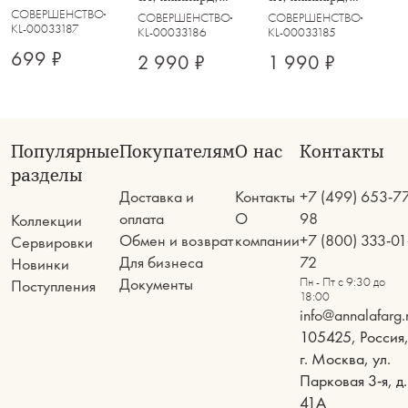
см, жаккард,
полиэстер, белая,
полиэстер, белая,
СОВЕРШЕНСТВО
СОВЕРШЕНСТВО
СОВЕРШЕНСТВО
полиэстер, белая,
KL-00033187
Ornament
Ornament
KL-00033186
KL-00033185
Ornament
699 ₽
2 990 ₽
1 990 ₽
Популярные
Покупателям
О нас
Контакты
разделы
Доставка и
Контакты
+7 (499) 653-7
оплата
О
98
Коллекции
Обмен и возврат
компании
+7 (800) 333-01
Сервировки
Для бизнеса
72
Новинки
Документы
Пн - Пт с 9:30 до
Поступления
18:00
info@annalafarg.
105425, Россия
г. Москва, ул.
Парковая 3-я, д.
41А