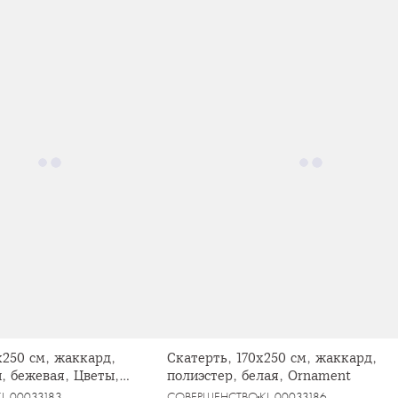
х250 см, жаккард,
Скатерть, 170х250 см, жаккард,
, бежевая, Цветы,
полиэстер, белая, Ornament
KL-00033183
СОВЕРШЕНСТВО
KL-00033186