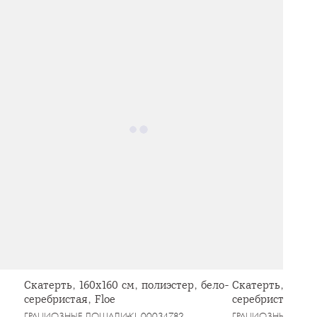
Скатерть, 160х160 см, полиэстер, бело-
Скатерть, 170х2
серебристая, Floe
серебристая, Fl
ГРАЦИОЗНЫЕ ЛОШАДИ
KL-00034782
ГРАЦИОЗНЫЕ ЛО