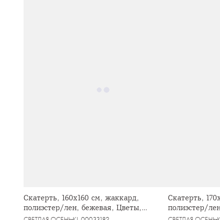
Скатерть, 160х160 см, жаккард,
Скатерть, 170
полиэстер/лен, бежевая, Цветы,
полиэстер/лен
Vernazza
Vernazza
СВЕТЛАЯ ОСЕНЬ
KL-00033182
СВЕТЛАЯ ОСЕНЬ