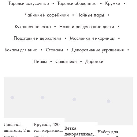
Тарелки закусочные
Тарелки обеденные
Кружки
Чайники и кофейники
Чайные пары
Кухонная навеска
Ножи и разделочные доски
Подставки и держатели
Масленки и икорницы
Бокалы для вина
Стаканы
Декоративные украшения
Пиалы
Салатники
Дорожки
Лопатка-
Кружка, 420
Ветка
шпатель, 2 шт,
мл, керамика,
Набор для
декоративная,
силикон/
белая, Сливы,