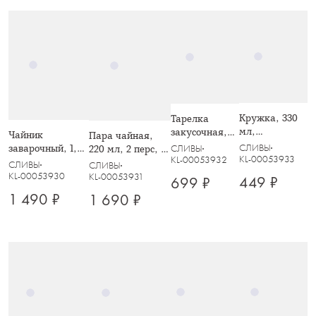
Кружка, 330
Тарелка
мл,
закусочная,
Чайник
Пара чайная,
керамика,
20 см,
СЛИВЫ
заварочный, 1,2
СЛИВЫ
220 мл, 2 перс, 4
белая, Сливы,
керамика,
KL-00053933
KL-00053932
л, керамика,
пр, керамика,
СЛИВЫ
СЛИВЫ
Plum Orchard
белая, Сливы,
белый, Сливы,
белая, Сливы,
KL-00053930
KL-00053931
449 ₽
699 ₽
Plum Orchard
Plum Orchard
Plum Orchard
1 490 ₽
1 690 ₽