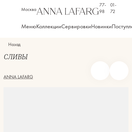
77-
01-
Москва
98
72
Меню
Коллекции
Сервировки
Новинки
Поступл
Назад
СЛИВЫ
ANNA LAFARG