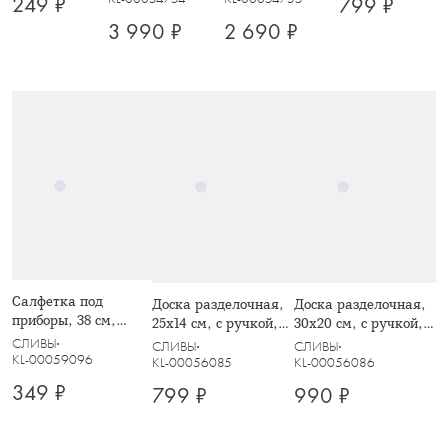
249 ₽
799 ₽
Сливы на
Сливы на
на ветках, Plum
на ветках, Plum
2 690 ₽
ветках, Plum
3 990 ₽
ветках, Plum
Orchard
Orchard
Orchard
Orchard
Салфетка под
Доска разделочная,
Доска разделочная,
приборы, 38 см,
25х14 см, с ручкой,
30х20 см, с ручкой,
целлюлоза, круглая,
дерево, фигурная,
дерево, фигурная,
СЛИВЫ
СЛИВЫ
СЛИВЫ
зеленая, Matera
KL-00059096
Timber
Timber
KL-00056085
KL-00056086
349 ₽
799 ₽
990 ₽