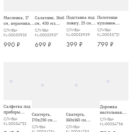
Подставка под
Полотенце
Масленка, 17
Салатник, 16х6
ложку, 25 см,
кухонное,
см, керамика,
см, 450 мл,
керамика,
40х60 см, 2 шт,
белая, Сливы,
керамика,
СЛИВЫ
СЛИВЫ
СЛИВЫ
СЛИВЫ
белая, Сливы,
хлопок,
Plum Orchard
белый, Сливы,
KL-00053939
KL-00055721
KL-00053935
KL-00053937
Plum Orchard
бежевое/
Plum Orchard
399 ₽
799 ₽
990 ₽
699 ₽
зеленое, Сливы
на ветках,
Plum Orchard
Салфетка под
Дорожка
приборы,
настольная,
Скатерть,
Скатерть,
30х45 см,
40х160 см,
СЛИВЫ
СЛИВЫ
160х160 см,
170х250 см,
полиэстер/
полиэстер/
KL-00054753
KL-00054756
полиэстер/лен,
полиэстер/лен,
СЛИВЫ
СЛИВЫ
лен, бежевая,
лен, бежевая,
бежевая, Сливы
бежевая, Сливы
KL-00054755
KL-00054754