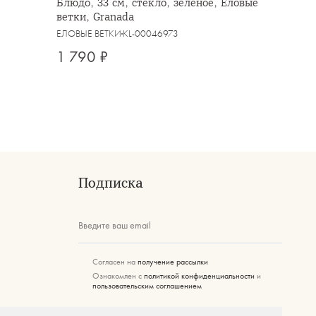
Блюдо, 33 см, стекло, зеленое, Еловые
ветки, Granada
ЕЛОВЫЕ ВЕТКИ
KL-00046973
1 790 ₽
Подписка
Введите ваш email
Согласен на
получение рассылки
Ознакомлен с
политикой конфиденциальности
и
пользовательским соглашением