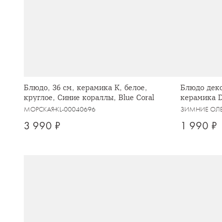
Блюдо, 36 см, керамика К, белое,
Блюдо деко
круглое, Синие кораллы, Blue Coral
керамика D
Maral grey
МОРСКАЯ
KL-00040696
ЗИМНИЕ ОЛ
3 990 ₽
1 990 ₽