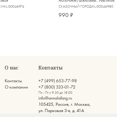
nada
молочное/шампань, Marbella
КИ
KL-00046974
СКАЗОЧНЫЙ ГОРОД
KL-00046980
990 ₽
О нас
Контакты
Контакты
+7 (499) 653-77-98
О компании
+7 (800) 333-01-72
Пн - Пт с 9:30 до 18:00
info@annalafarg.ru
105425, Россия, г. Москва,
ул. Парковая 3-я, д. 41А