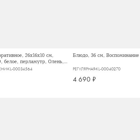
ративное, 26х16х10 см,
Блюдо, 36 см, Воспоминание
, белое, перламутр, Олень,
ЕНИ
KL-00034564
РЕГУЛЯРНАЯ
KL-00040270
4 690 ₽