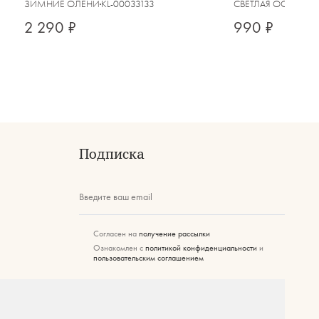
ЗИМНИЕ ОЛЕНИ
KL-00033133
СВЕТЛАЯ ОСЕНЬ
KL
2 290 ₽
990 ₽
Подписка
Введите ваш email
Согласен на
получение рассылки
Ознакомлен с
политикой конфиденциальности
и
пользовательским соглашением