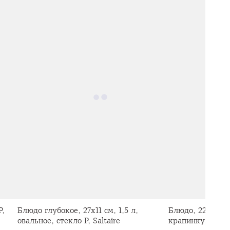
Р,
Блюдо глубокое, 27х11 см, 1,5 л,
Блюдо, 22 см, к
овальное, стекло Р, Saltaire
крапинку, Тыква