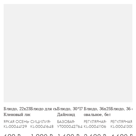
Блюдо, 22х23 см, стекло, янтарное,
Блюдо для сыра, 40x18 см, Capri
Блюдо, 30*17 см, прямоугольное,
Блюдо, 36х25 см, фарфор 
Блюдо, 36 см
Кленовый лист, Autumn forest
Даймонд
овальное, белое, Волны, P
ЯРКАЯ ОСЕНЬ
СИЦИЛИЯ
БАЗОВАЯ
РЕГУЛЯРНАЯ
РЕГУЛЯРНАЯ
KL-00044129
KL-00041648
УТ000042764
KL-00041106
KL-00041300