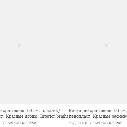
коративная, 60 см, пластик/
Ветка декоративная, 60 см
т, Красные ягоды, Interior bright
пенопласт, Красные заснеж
Interior bright
 ВРЕМЯ
KL-00038558
ЧУДЕСНОЕ ВРЕМЯ
KL-00038683