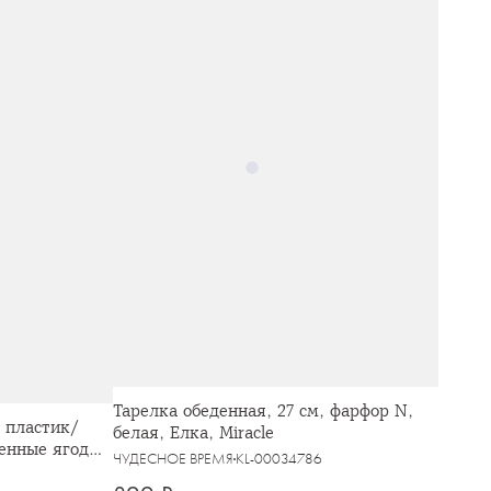
Тарелка обеденная, 27 см, фарфор N,
, пластик/
белая, Елка, Miracle
енные ягоды,
ЧУДЕСНОЕ ВРЕМЯ
KL-00034786