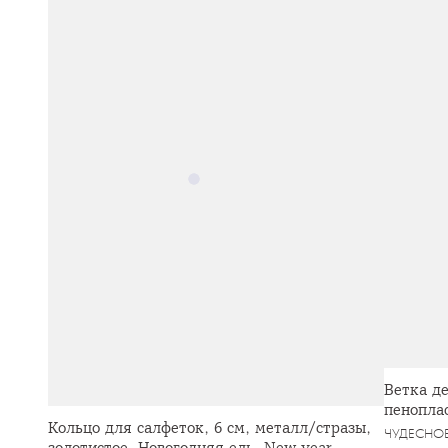
Ветка де
пеноплас
Кольцо для салфеток, 6 см, металл/стразы,
ЧУДЕСНОЕ
золотистое, Новогодняя ель, New year