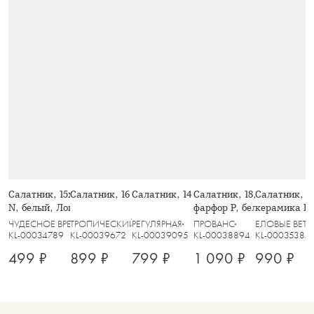
Салатник, 15x6 см, 720 мл, фарфор
Салатник, 16 см, Тропические цветы
Салатник, 14 см, 0,4 л, Лотос
Салатник, 18,5х5 см, 800 
Салатник, 19
N, белый, Лошадка, Miracle
фарфор P, белый, Цветы,
керамика D,
еловой ветке
ЧУДЕСНОЕ ВРЕМЯ
ТРОПИЧЕСКИЙ САД
РЕГУЛЯРНАЯ
ПРОВАНС
ЕЛОВЫЕ ВЕТ
KL-00034789
KL-00039672
KL-00039095
KL-00038894
KL-00035384
499 ₽
899 ₽
799 ₽
1 090 ₽
990 ₽