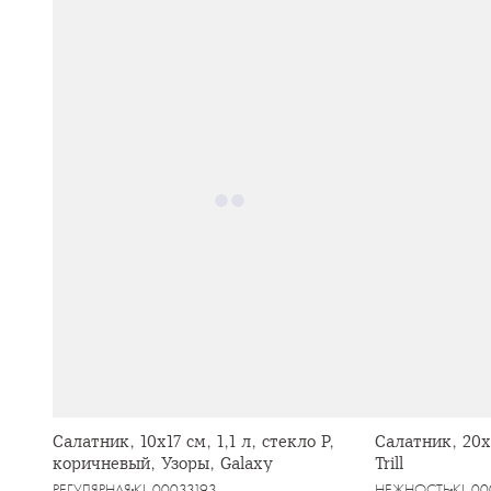
Салатник, 10х17 см, 1,1 л, стекло Р,
Салатник, 20х8
коричневый, Узоры, Galaxy
Trill
РЕГУЛЯРНАЯ
KL-00033193
НЕЖНОСТЬ
KL-0