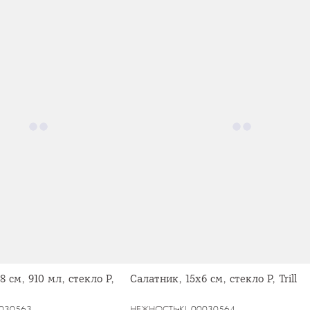
 см, 910 мл, стекло Р,
Салатник, 15х6 см, стекло Р, Trill
0030563
НЕЖНОСТЬ
KL-00030564