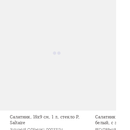
Салатник, 18х9 см, 1 л, стекло Р,
Салатник, 23х8 
Saltaire
белый, с золот
Golden
ЗИМНИЕ ОЛЕНИ
KL-00033134
РЕГУЛЯРНАЯ
KL-000