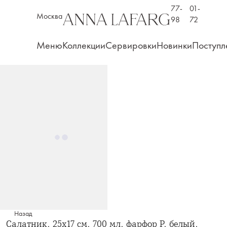
77-
01-
Москва
98
72
Меню
Коллекции
Сервировки
Новинки
Поступл
Назад
Салатник, 25х17 см, 700 мл, фарфор P, белый,