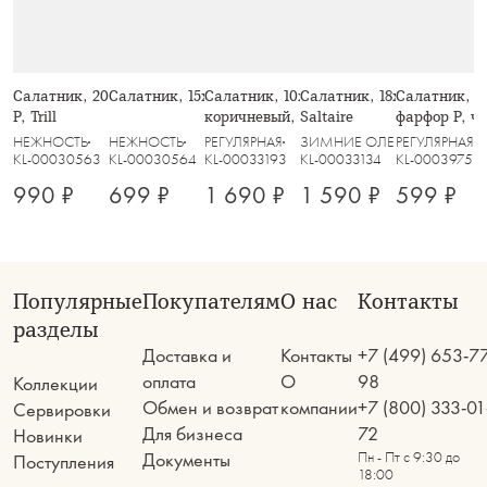
Салатник, 20х8 см, 910 мл, стекло
Салатник, 15х6 см, стекло Р, Trill
Салатник, 10х17 см, 1,1 л, стекло Р,
Салатник, 18х9 см, 1 л, ст
Салатник, 15
Р, Trill
коричневый, Узоры, Galaxy
Saltaire
фарфор P, ч
Umi
НЕЖНОСТЬ
НЕЖНОСТЬ
РЕГУЛЯРНАЯ
ЗИМНИЕ ОЛЕНИ
РЕГУЛЯРНАЯ
KL-00030563
KL-00030564
KL-00033193
KL-00033134
KL-00039758
990 ₽
699 ₽
1 690 ₽
1 590 ₽
599 ₽
Популярные
Покупателям
О нас
Контакты
разделы
Доставка и
Контакты
+7 (499) 653-7
оплата
О
98
Коллекции
Обмен и возврат
компании
+7 (800) 333-01
Сервировки
Для бизнеса
72
Новинки
Документы
Пн - Пт с 9:30 до
Поступления
18:00