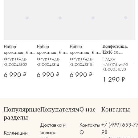
Конфетница,
Набор
Набор
Набор
12х16 см,
креманок, 6 пр,
креманок, 6 пр,
креманок, 6 пр,
керамика,
350 мл, тёмно-
350 мл,
350 мл,
ПАСХА
РЕГУЛЯРНАЯ
РЕГУЛЯРНАЯ
РЕГУЛЯРНАЯ
молочно-серая,
синие, Fun
лиловые, Fun
дымчатые, Fun
НАТУРАЛЬНАЯ
KL-00041502
KL-00041314
KL-00041315
KL-00051683
Кролик с
Classy
Classy
Classy
6 990 ₽
6 990 ₽
6 990 ₽
корзинкой,
1 290 ₽
Brown Rabbit
Популярные
Покупателям
О нас
Контакты
разделы
Доставка и
Контакты
+7 (499) 653-7
оплата
О
98
Коллекции