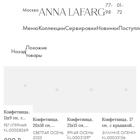
77-
01-
Москва
98
72
Меню
Коллекции
Сервировки
Новинки
Поступл
Похожие
Назад
товары
Конфетница,
11х9 см, с
Конфетница,
Конфетница,
Конфетница, 17
крышкой,
РЕГУЛЯРНАЯ
20х18 см,
21х15 см,
см, с крышкой,
стекло/
KL-00028269
полирезин,
керамика,
стекло Р,
СВЕТЛАЯ ОСЕНЬ
ЯРКАЯ ОСЕНЬ
ЗИМНИЕ ОЛЕНИ
металл, Glory
золотистая, Еж с
коричневая, Еж
Saltaire
2025
KL-00031297
KL-00033136