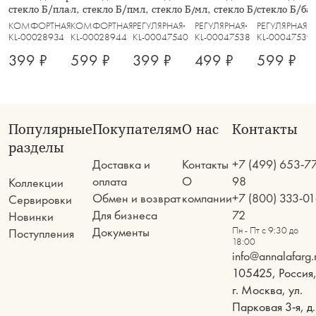
стекло Б/пластик, Special
л, стекло Б/пластик, Special
мл, стекло Б/бамбук, Grand
мл, стекло Б/бамбук, Gra
стекло Б/ба
КОМФОРТНАЯ КУХНЯ
КОМФОРТНАЯ КУХНЯ
РЕГУЛЯРНАЯ
РЕГУЛЯРНАЯ
РЕГУЛЯРНАЯ
KL-00028934
KL-00028944
KL-00047540
KL-00047538
KL-00047539
399 ₽
599 ₽
399 ₽
499 ₽
599 ₽
Популярные
Покупателям
О нас
Контакты
разделы
Доставка и
Контакты
+7 (499) 653-7
оплата
О
98
Коллекции
Обмен и возврат
компании
+7 (800) 333-01
Сервировки
Для бизнеса
72
Новинки
Документы
Пн - Пт с 9:30 до
Поступления
18:00
info@annalafarg.
105425, Россия
г. Москва, ул.
Парковая 3-я, д.