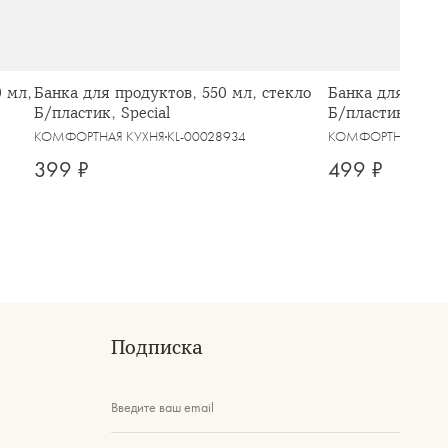
 мл,
Банка для продуктов, 550 мл, стекло
Банка для проду
Б/пластик, Special
Б/пластик, Spec
КОМФОРТНАЯ КУХНЯ
KL-00028934
КОМФОРТНАЯ КУХ
399 ₽
499 ₽
Подписка
Введите ваш email