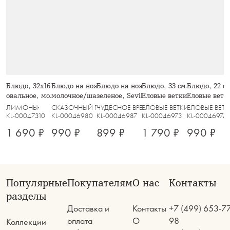
Блюдо, 32х16 см, фарфор P,
Блюдо на ножке, 21х7 см, стекло,
Блюдо на ножке, 21х8 см, стекло,
Блюдо, 33 см, стекло, зел
Блюдо, 22 см
овальное, молочное, Лимон,
молочное/шампань, Marbella
зеленое, Seville
Еловые ветки, Granada
Еловые ветк
Limoncello
ЛИМОНЫ
СКАЗОЧНЫЙ ГОРОД
ЧУДЕСНОЕ ВРЕМЯ
ЕЛОВЫЕ ВЕТКИ
ЕЛОВЫЕ ВЕТ
KL-00047310
KL-00046980
KL-00046987
KL-00046973
KL-00046974
1 690 ₽
990 ₽
899 ₽
1 790 ₽
990 ₽
Популярные
Покупателям
О нас
Контакты
разделы
Доставка и
Контакты
+7 (499) 653-7
оплата
О
98
Коллекции