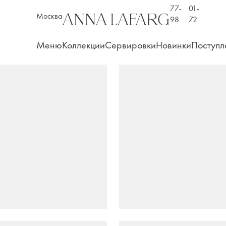
77-
01-
Москва
98
72
Меню
Коллекции
Сервировки
Новинки
Поступл