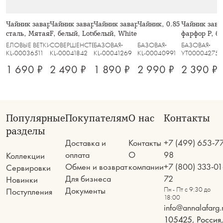
Чайник заварочный, 1 л, стекло Б/
Чайник заварочный, 1,1 л, фарфор
Чайник заварочный, 1 л, фарфор P,
Чайник, 0.85 л, зелёный, 
Чайник зава
сталь, Мятая фактура
F, белый, Lotus white
белый, White Basics
фарфор P, б
ЕЛОВЫЕ ВЕТКИ
СОВЕРШЕНСТВО
БАЗОВАЯ
БАЗОВАЯ
БАЗОВАЯ
KL-00036511
KL-00041842
KL-00041269
KL-00040991
УТ000042759
1 690 ₽
2 490 ₽
1 890 ₽
2 990 ₽
2 390 ₽
Популярные
Покупателям
О нас
Контакты
разделы
Доставка и
Контакты
+7 (499) 653-7
оплата
О
98
Коллекции
Обмен и возврат
компании
+7 (800) 333-01
Сервировки
Для бизнеса
72
Новинки
Документы
Пн - Пт с 9:30 до
Поступления
18:00
info@annalafarg.
105425, Россия