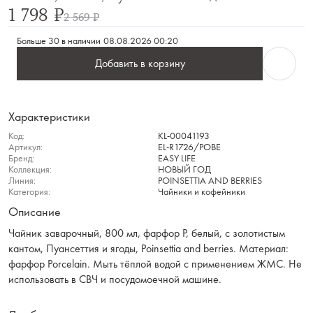
1 798 ₽
2 569 ₽
Больше 30 в наличии
08.08.2026 00:20
Добавить в корзину
Характеристики
Код:
KL-00041193
Артикул:
EL-R1726/POBE
Бренд:
EASY LIFE
Коллекция:
НОВЫЙ ГОД
Линия:
POINSETTIA AND BERRIES
Категория:
Чайники и кофейники
Описание
Чайник заварочный, 800 мл, фарфор P, белый, с золотистым
кантом, Пуансеттия и ягоды, Poinsettia and berries. Материал:
фарфор Рorcelain. Мыть тёплой водой с применением ЖМС. Не
использовать в СВЧ и посудомоечной машине.