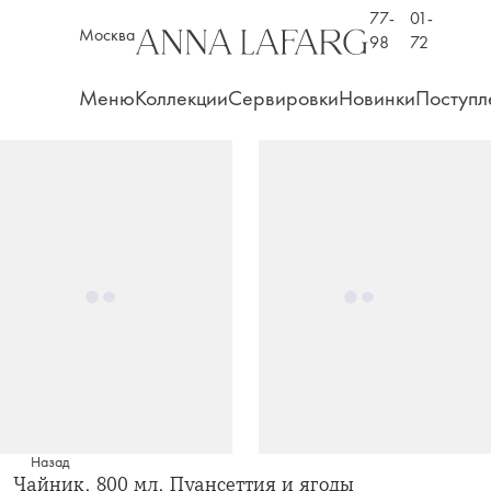
77-
01-
Москва
98
72
Меню
Коллекции
Сервировки
Новинки
Поступл
Назад
Чайник, 800 мл, Пуансеттия и ягоды