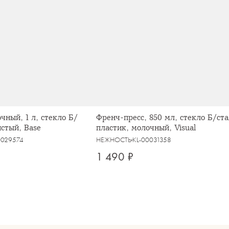
чный, 1 л, стекло Б/
Френч-пресс, 850 мл, стекло Б/ст
истый, Base
пластик, молочный, Visual
0029574
НЕЖНОСТЬ
KL-00031358
1 490 ₽