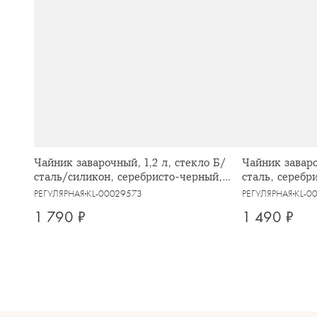
Чайник заварочный, 1,2 л, стекло Б/
Чайник заваро
сталь/силикон, серебристо-черный,
сталь, серебр
Base black
РЕГУЛЯРНАЯ
KL-00029573
РЕГУЛЯРНАЯ
KL-0
1 790 ₽
1 490 ₽