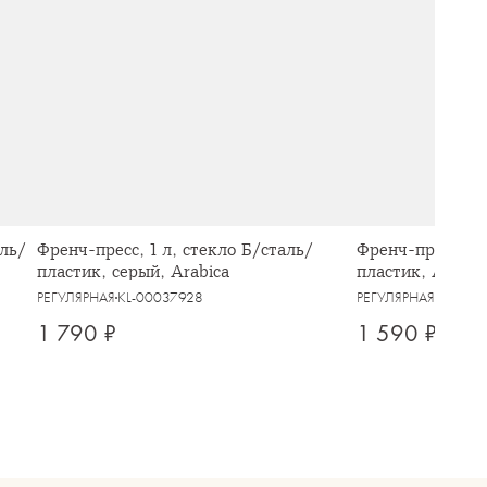
аль/
Френч-пресс, 1 л, стекло Б/сталь/
Френч-пресс, 1 
пластик, серый, Arabica
пластик, Arabic
РЕГУЛЯРНАЯ
KL-00037928
РЕГУЛЯРНАЯ
KL-000
1 790 ₽
1 590 ₽