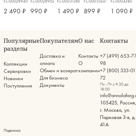
KL-00028940
KL-00028952
KL-00031285
KL-00033541
KL-00043856
2 490 ₽
990 ₽
1 490 ₽
899 ₽
1 090 ₽
Популярные
Покупателям
О нас
Контакты
разделы
Доставка и
Контакты
+7 (499) 653-7
оплата
О
98
Коллекции
Обмен и возврат
компании
+7 (800) 333-01
Сервировки
Для бизнеса
72
Новинки
Документы
Пн - Пт с 9:30 до
Поступления
18:00
info@annalafarg.
105425, Россия
г. Москва, ул.
Парковая 3-я, д.
41А
Подписка