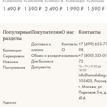
KL-00030505
KL-00030506
KL-00030718
KL-00034425
KL-00034427
1 490 ₽
1 590 ₽
2 490 ₽
1 990 ₽
1 590 ₽
Популярные
Покупателям
О нас
Контакты
разделы
Доставка и
Контакты
+7 (499) 653-7
оплата
О
98
Коллекции
Обмен и возврат
компании
+7 (800) 333-01
Сервировки
Для бизнеса
72
Новинки
Документы
Пн - Пт с 9:30 до
Поступления
18:00
info@annalafarg.
105425, Россия
г. Москва, ул.
Парковая 3-я, д.
41А
Подписка