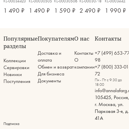
KL-00034423
KL-00030505
KL-00030506
KL-00030718
KL-00034425
1 490 ₽
1 490 ₽
1 590 ₽
2 490 ₽
1 990 ₽
Популярные
Покупателям
О нас
Контакты
разделы
Доставка и
Контакты
+7 (499) 653-7
оплата
О
98
Коллекции
Обмен и возврат
компании
+7 (800) 333-01
Сервировки
Для бизнеса
72
Новинки
Документы
Пн - Пт с 9:30 до
Поступления
18:00
info@annalafarg.
105425, Россия
г. Москва, ул.
Парковая 3-я, д.
41А
Подписка