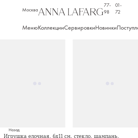
77-
01-
Москва
98
72
Меню
Коллекции
Сервировки
Новинки
Поступл
Назад
Игрушка елочная, 6х11 см, стекло, шампань,