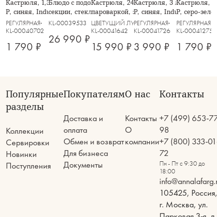
Кастрюля, 1,3 л, с крышкой, фарфор
Блюдо с подогревом, 47х19 см, 2
Кастрюля, 24 см, 6.5 л, со вставкой-
Кастрюля, 3 л, с крышко
Кастрюля, 1
P, синяя, Indulgence
секции, стекло Т/сталь, Brittany
пароваркой, эмалированная, с
P, синяя, Indulgence
P, серо-зеле
крышкой стеклянной, Прованс
РЕГУЛЯРНАЯ
KL-00039533
ЦВЕТУЩИЙ ЛУГ
РЕГУЛЯРНАЯ
РЕГУЛЯРНАЯ
KL-00040702
KL-00041642
KL-00041726
KL-00041275
26 990 ₽
1 790 ₽
15 990 ₽
3 990 ₽
1 790 ₽
Популярные
Покупателям
О нас
Контакты
разделы
Доставка и
Контакты
+7 (499) 653-7
оплата
О
98
Коллекции
Обмен и возврат
компании
+7 (800) 333-01
Сервировки
Для бизнеса
72
Новинки
Документы
Пн - Пт с 9:30 до
Поступления
18:00
info@annalafarg.
105425, Россия
г. Москва, ул.
Парковая 3-я, д.